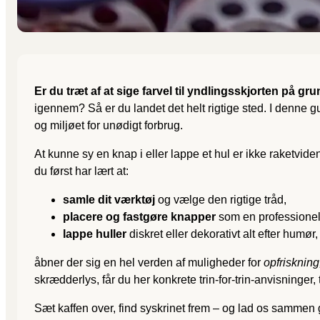
Er du træt af at sige farvel til yndlingsskjorten på g
igennem? Så er du landet det helt rigtige sted. I denne 
og miljøet for unødigt forbrug.
At kunne sy en knap i eller lappe et hul er ikke raketvide
du først har lært at:
samle dit værktøj
og vælge den rigtige tråd,
placere og fastgøre knapper
som en professionel
lappe huller
diskret eller dekorativt alt efter humør,
åbner der sig en hel verden af muligheder for
opfrisknin
skrædderlys, får du her konkrete trin-for-trin-anvisninger, t
Sæt kaffen over, find syskrinet frem – og lad os sammen 