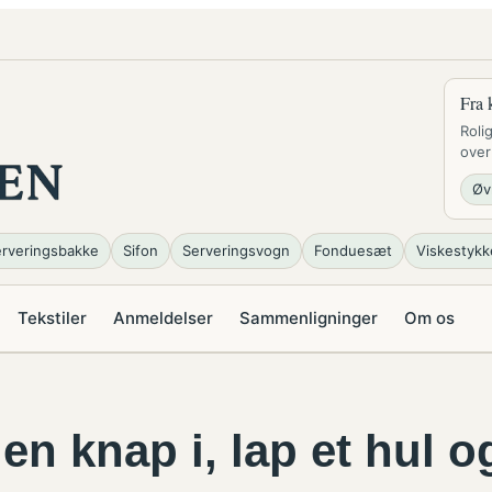
Fra 
Roli
over
Øv
rveringsbakke
Sifon
Serveringsvogn
Fonduesæt
Viskestykk
Tekstiler
Anmeldelser
Sammenligninger
Om os
en knap i, lap et hul og