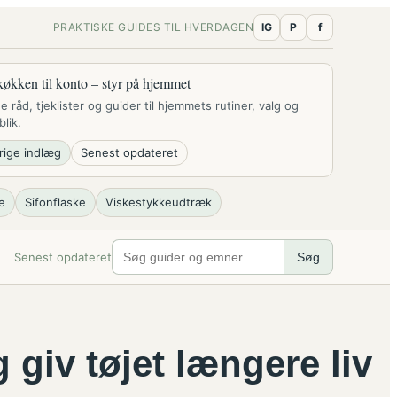
PRAKTISKE GUIDES TIL HVERDAGEN
IG
P
f
køkken til konto – styr på hjemmet
ge råd, tjeklister og guider til hjemmets rutiner, valg og
blik.
rige indlæg
Senest opdateret
e
Sifonflaske
Viskestykkeudtræk
Senest opdateret
Søg
 giv tøjet længere liv