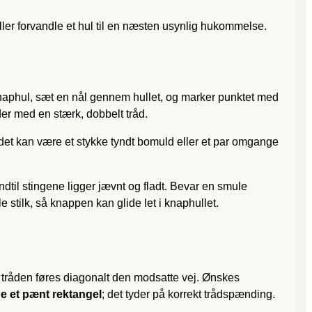
 eller forvandle et hul til en næsten usynlig hukommelse.
 knaphul, sæt en nål gennem hullet, og marker punktet med
der med en stærk, dobbelt tråd.
det kan være et stykke tyndt bomuld eller et par omgange
til stingene ligger jævnt og fladt. Bevar en smule
stilk, så knappen kan glide let i knaphullet.
r tråden føres diagonalt den modsatte vej. Ønskes
ne et pænt rektangel
; det tyder på korrekt trådspænding.