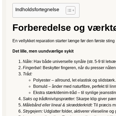
Indholdsfortegnelse
Forberedelse og værkt
En vellykket reparation starter længe før den første sting 
Det lille, men uundværlige sykit
Nåle:
Hav både universelle synåle (str. 5-9 til letvæ
Fingerbøl:
Beskytter fingeren, når du presser nålen
Tråd:
Polyester – allround, let elastisk og slidstærk.
Bomuld – ånder med naturfibre, perfekt til linn
Ekstra stærk/denim-tråd – til synlige jeanss
Saks og trådkniv/opsprætter:
Skarpe klip giver pæne 
Målebånd eller lineal & skrædderkridt:
Til præcis m
Strygejern:
Udglatter folder, aktiverer vlieseline og 