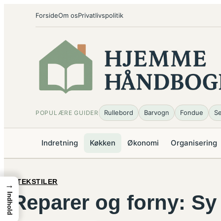
Spring
Forside
Om os
Privatlivspolitik
til
indhold
Rullebord
Barvogn
Fondue
Se
POPULÆRE GUIDER
Indretning
Køkken
Økonomi
Organisering
TEKSTILER
→
Reparer og forny: Sy 
Indhold