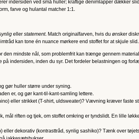
serer indersiden ved små huller; kraftige denimlapper dækker sli
orm, farve og hulantal matcher 1:1.
synlig
eller
statement
. Match originalfarven, hvis du ønsker diskr
mtråd kan tone én nuance mørkere end stoffet for at skjule slid.
rfor den mindste nål, som problemfrit kan trænge gennem material
e på indersiden, inden du syr. Det fordeler belastningen og forlæ
g gør huller større under syning.
aden er, og gør kant-til-kant-samling lettere.
hino) eller strikket (T-shirt, uldsweater)? Vævning kræver faste st
, mål riften og tjek, om stoffet omkring er tyndslidt. En lille løk
ap) eller dekorativ (kontrasttråd, synlig sashiko)? Tænk over tøj
på jakkesætsbukser.