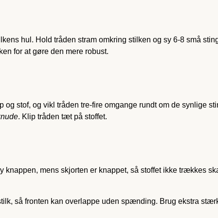
ens hul. Hold tråden stram omkring stilken og sy 6-8 små sting 
lken for at gøre den mere robust.
g stof, og vikl tråden tre-fire omgange rundt om de synlige sting
knude
. Klip tråden tæt på stoffet.
y knappen, mens skjorten er knappet, så stoffet ikke trækkes sk
ilk, så fronten kan overlappe uden spænding. Brug ekstra stær