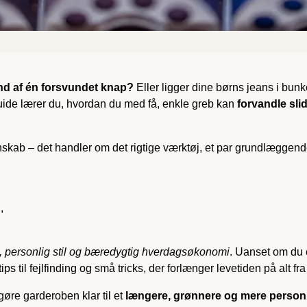
rund af én forsvundet knap?
Eller ligger dine børns jeans i bu
guide lærer du, hvordan du med få, enkle greb kan
forvandle slid
nskab – det handler om det rigtige værktøj, et par grundlæggende 
,
g, personlig stil og bæredygtig hverdagsøkonomi
. Uanset om du 
ips til fejlfinding og små tricks, der forlænger levetiden på alt fra
gøre garderoben klar til et
længere, grønnere og mere personli