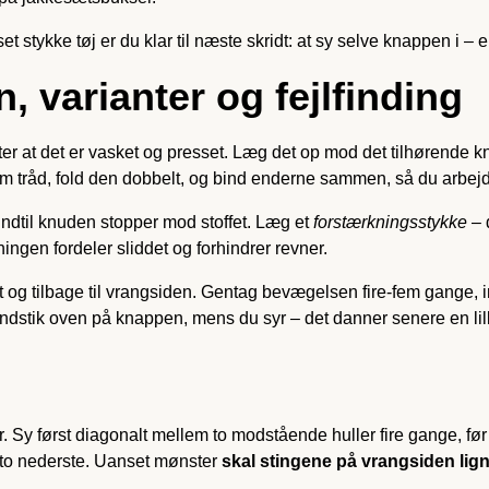
et stykke tøj er du klar til næste skridt: at sy selve knappen i –
in, varianter og fejlfinding
fter at det er vasket og presset. Læg det op mod det tilhørende
60 cm tråd, fold den dobbelt, og bind enderne sammen, så du arbej
 indtil knuden stopper mod stoffet. Læg et
forstærkningsstykke
– 
ngen fordeler sliddet og forhindrer revner.
g tilbage til vrangsiden. Gentag bevægelsen fire-fem gange, ind
dstik oven på knappen, mens du syr – det danner senere en lille 
. Sy først diagonalt mellem to modstående huller fire gange, fø
de to nederste. Uanset mønster
skal stingene på vrangsiden lig