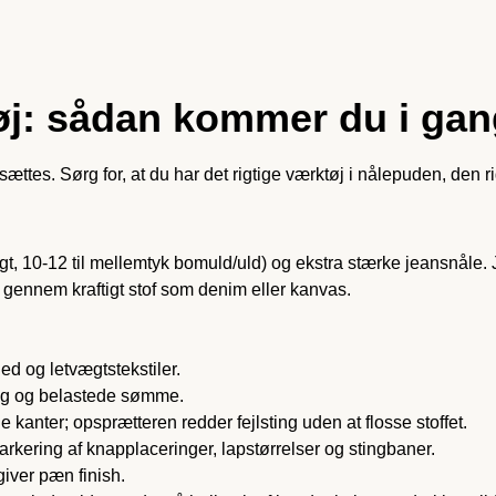
øj: sådan kommer du i gan
sættes. Sørg for, at du har det rigtige værktøj i nålepuden, den r
gt, 10-12 til mellemtyk bomuld/uld) og ekstra stærke jeansnåle. J
 gennem kraftigt stof som denim eller kanvas.
ed og letvægtstekstiler.
ting og belastede sømme.
kanter; opsprætteren redder fejl­sting uden at flosse stoffet.
arkering af knapplaceringer, lapstørrelser og stingbaner.
giver pæn finish.