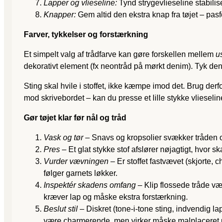
Lapper og vlieseline:
Tynd strygevlieseline stabili
Knapper:
Gem altid den ekstra knap fra tøjet – pasf
Farver, tykkelser og forstærkning
Et simpelt valg af trådfarve kan gøre forskellen mellem
u
dekorativt element (fx neontråd på mørkt denim). Tyk deni
Sting skal hvile i stoffet, ikke kæmpe imod det. Brug de
mod skrivebordet – kan du presse et lille stykke vlieselin
Gør tøjet klar før nål og tråd
Vask og tør
– Snavs og kropsolier svækker tråden o
Pres
– Et glat stykke stof afslører nøjagtigt, hvor sk
Vurder vævningen
– Er stoffet fastvævet (skjorte, c
følger garnets løkker.
Inspektér skadens omfang
– Klip flossede tråde væk
kræver lap og måske ekstra forstærkning.
Beslut stil
– Diskret (tone-i-tone sting, indvendig l
være charmerende, men virker måske malplaceret 