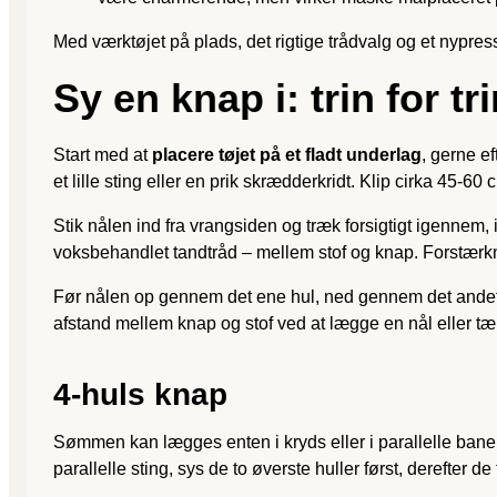
Med værktøjet på plads, det rigtige trådvalg og et nypress
Sy en knap i: trin for tr
Start med at
placere tøjet på et fladt underlag
, gerne e
et lille sting eller en prik skrædderkridt. Klip cirka 45-
Stik nålen ind fra vrangsiden og træk forsigtigt igennem,
voksbehandlet tandtråd – mellem stof og knap. Forstærkni
Før nålen op gennem det ene hul, ned gennem det andet o
afstand mellem knap og stof ved at lægge en nål eller tæn
4-huls knap
Sømmen kan lægges enten i kryds eller i parallelle baner
parallelle sting, sys de to øverste huller først, derefter 