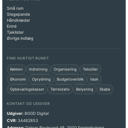
Små rum
Stegepande
Håndklæder
Entré
Tjeklister
Øvrige indlæg
FIND HURTIGT RUNDT
Køkken
Indretning
Organisering
Tekstiler
Økonomi
Oprydning
Budgetoverblik
Vask
Opbevaringskasser
Tørrestativ
Belysning
Skabe
KONTAKT OG UDGIVER
Udgiver:
BGGD Digital
CVR:
34482853
Adresse:
Dalgas Boulevard 48, 2000 Frederiksberg,