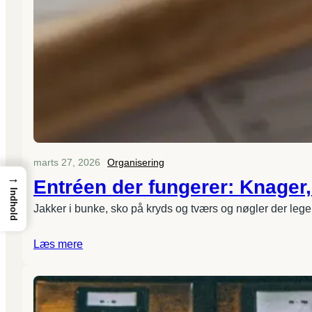
marts 27, 2026
Organisering
→
Entréen der fungerer: Knager
Indhold
Jakker i bunke, sko på kryds og tværs og nøgler der leg
Læs mere