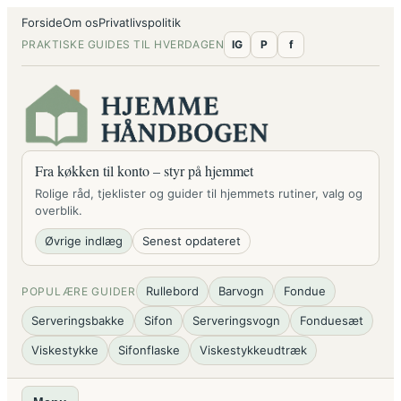
Spring
Forside
Om os
Privatlivspolitik
til
PRAKTISKE GUIDES TIL HVERDAGEN
IG
P
f
indhold
Fra køkken til konto – styr på hjemmet
Rolige råd, tjeklister og guider til hjemmets rutiner, valg og
overblik.
Øvrige indlæg
Senest opdateret
Rullebord
Barvogn
Fondue
POPULÆRE GUIDER
Serveringsbakke
Sifon
Serveringsvogn
Fonduesæt
Viskestykke
Sifonflaske
Viskestykkeudtræk