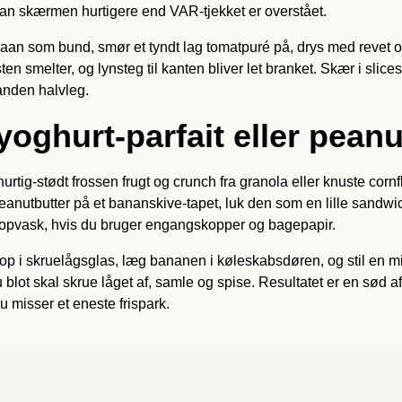
ran skærmen hurtigere end VAR-tjekket er overstået.
 naan som bund, smør et tyndt lag tomatpuré på, drys med revet os
n smelter, og lynsteg til kanten bliver let branket. Skær i sl
anden halvleg.
 yoghurt-parfait eller pean
 hurtig-stødt frossen frugt og crunch fra granola eller knuste cor
eanutbutter på et bananskive-tapet, luk den som en lille sandwi
 opvask, hvis du bruger engangskopper og bagepapir.
t op i skruelågsglas, læg bananen i køleskabsdøren, og stil en 
blot skal skrue låget af, samle og spise. Resultatet er en sød a
 misser et eneste frispark.