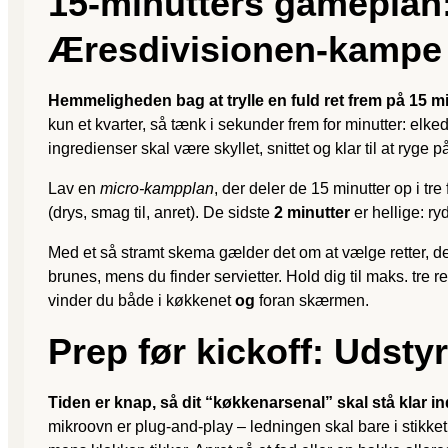
15-minutters gameplan
Æresdivisionen-kampe
Hemmeligheden bag at trylle en fuld ret frem på 15 m
kun et kvarter, så tænk i sekunder frem for minutter: el
ingredienser skal være skyllet, snittet og klar til at ryge 
Lav en
micro-kampplan
, der deler de 15 minutter op i tre
(drys, smag til, anret). De sidste
2 minutter
er hellige: ry
Med et så stramt skema gælder det om at vælge retter, d
brunes, mens du finder servietter. Hold dig til maks. tre
vinder du både i køkkenet
og
foran skærmen.
Prep før kickoff: Udsty
Tiden er knap, så dit “køkkenarsenal” skal stå klar 
mikroovn er plug-and-play – ledningen skal bare i stikket