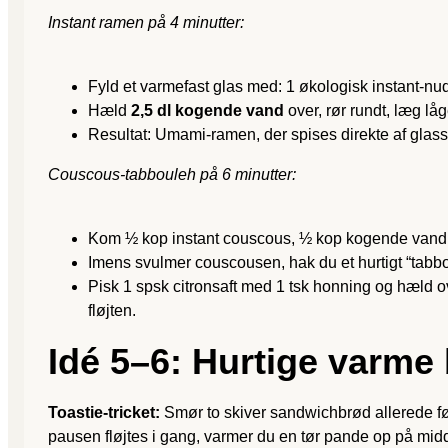
Instant ramen på 4 minutter:
Fyld et varmefast glas med: 1 økologisk instant-nude
Hæld
2,5 dl kogende vand
over, rør rundt, læg lå
Resultat: Umami-ramen, der spises direkte af glas
Couscous-tabbouleh på 6 minutter:
Kom ½ kop instant couscous, ½ kop kogende vand, lid
Imens svulmer couscousen, hak du et hurtigt “tabboul
Pisk 1 spsk citronsaft med 1 tsk honning og hæld o
fløjten.
Idé 5–6: Hurtige varme 
Toastie-tricket:
Smør to skiver sandwichbrød allerede før
pausen fløjtes i gang, varmer du en tør pande op på midde