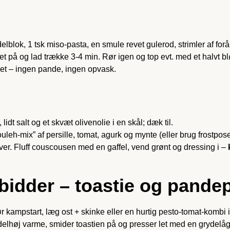
lblok, 1 tsk miso-pasta, en smule revet gulerod, strimler af forår
get på og lad trække 3-4 min. Rør igen og top evt. med et halvt b
set – ingen pande, ingen opvask.
t salt og et skvæt olivenolie i en skål; dæk til.
eh-mix” af persille, tomat, agurk og mynte (eller brug frostpose
ver. Fluff couscousen med en gaffel, vend grønt og dressing i –
bidder – toastie og pande
 kampstart, læg ost + skinke eller en hurtig pesto-tomat-kombi i
lhøj varme, smider toastien på og presser let med en gryde­lågs-