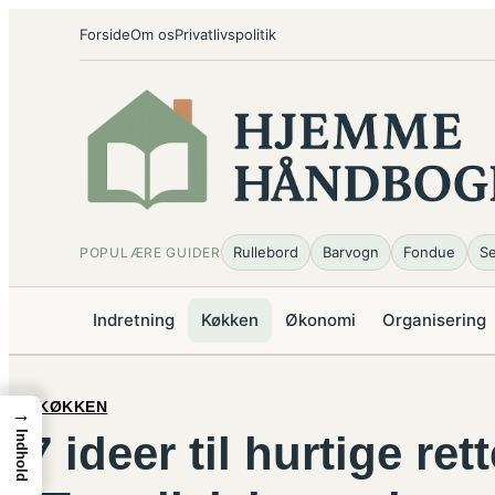
Spring
Forside
Om os
Privatlivspolitik
til
indhold
Rullebord
Barvogn
Fondue
Se
POPULÆRE GUIDER
Indretning
Køkken
Økonomi
Organisering
KØKKEN
→
7 ideer til hurtige re
Indhold