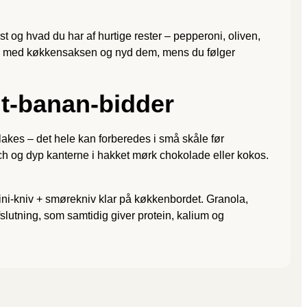
t og hvad du har af hurtige rester – pepperoni, oliven,
ices med køkkensaksen og nyd dem, mens du følger
ut-banan-bidder
nflakes – det hele kan forberedes i små skåle før
ch og dyp kanterne i hakket mørk chokolade eller kokos.
mini-kniv + smørekniv klar på køkkenbordet. Granola,
fslutning, som samtidig giver protein, kalium og