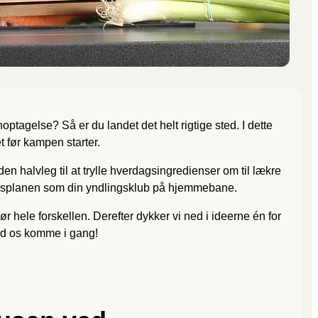
ptagelse? Så er du landet det helt rigtige sted. I dette
t før kampen starter.
en halvleg til at trylle hverdags­ingredienser om til lækre
på tidsplanen som din yndlingsklub på hjemmebane.
r hele forskellen. Derefter dykker vi ned i ideerne én for
Lad os komme i gang!