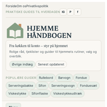
Spring
Forside
Om os
Privatlivspolitik
til
PRAKTISKE GUIDES TIL HVERDAGEN
IG
P
f
indhold
Fra køkken til konto – styr på hjemmet
Rolige råd, tjeklister og guider til hjemmets rutiner, valg og
overblik.
Øvrige indlæg
Senest opdateret
Rullebord
Barvogn
Fondue
POPULÆRE GUIDER
Serveringsbakke
Sifon
Serveringsvogn
Fonduesæt
Viskestykke
Sifonflaske
Viskestykkeudtræk