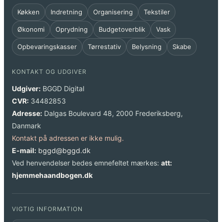
Køkken
Indretning
Organisering
Tekstiler
Økonomi
Oprydning
Budgetoverblik
Vask
Opbevaringskasser
Tørrestativ
Belysning
Skabe
KONTAKT OG UDGIVER
Udgiver:
BGGD Digital
CVR:
34482853
Adresse:
Dalgas Boulevard 48, 2000 Frederiksberg,
Danmark
Kontakt på adressen er ikke mulig.
E-mail:
bggd@bggd.dk
Ved henvendelser bedes emnefeltet mærkes:
att:
hjemmehaandbogen.dk
VIGTIG INFORMATION