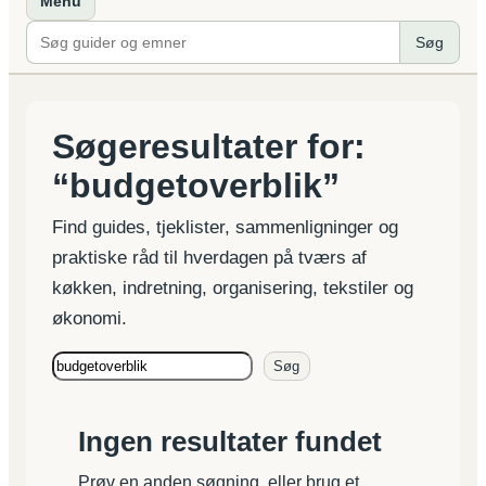
Menu
Søg
Søgeresultater for:
“budgetoverblik”
Find guides, tjeklister, sammenligninger og
praktiske råd til hverdagen på tværs af
køkken, indretning, organisering, tekstiler og
økonomi.
Søg
Søg
på
Hjemme
Ingen resultater fundet
Håndbogen
Prøv en anden søgning, eller brug et